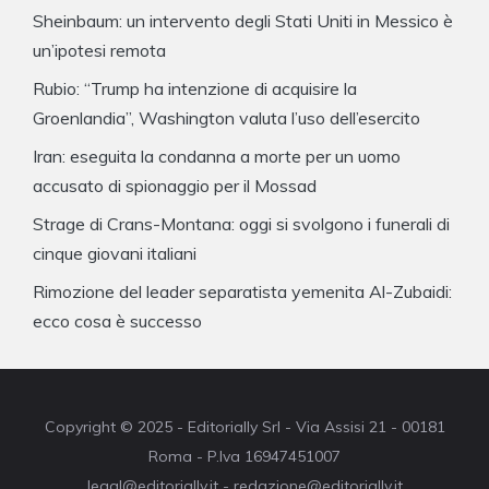
Sheinbaum: un intervento degli Stati Uniti in Messico è
un’ipotesi remota
Rubio: “Trump ha intenzione di acquisire la
Groenlandia”, Washington valuta l’uso dell’esercito
Iran: eseguita la condanna a morte per un uomo
accusato di spionaggio per il Mossad
Strage di Crans-Montana: oggi si svolgono i funerali di
cinque giovani italiani
Rimozione del leader separatista yemenita Al-Zubaidi:
ecco cosa è successo
Copyright © 2025 - Editorially Srl - Via Assisi 21 - 00181
Roma - P.Iva 16947451007
legal@editorially.it - redazione@editorially.it