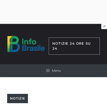
×
Vai
al
contenuto
NOTIZIE 24 ORE SU
24
Menu
NOTIZIE