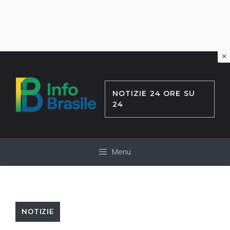
×
Vai
al
contenuto
NOTIZIE 24 ORE SU
24
Menu
NOTIZIE