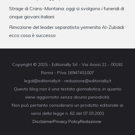
Strage di Crans-Montana: oggi si svolgono i funerali di
cinque giovani italiani
Rimozione del leader separatista yemenita Al-Zubaidi:
ecco cosa è successo
Copyright © 2025 - Editorially Srl - Via Assisi 21 - 00181
Roma - P.Iva 16947451007
legal@editorially.it - redazione@editorially.it
Questo blog non è una testata giornalistica, in quanto
viene aggiornato senza alcuna periodicità.
Non può pertanto considerarsi un prodotto editoriale ai
sensi della legge n. 62 del 07.03.2001
Disclaimer
Privacy Policy
Redazione