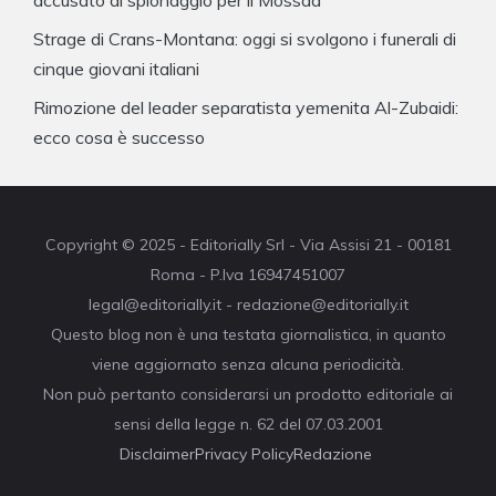
accusato di spionaggio per il Mossad
Strage di Crans-Montana: oggi si svolgono i funerali di
cinque giovani italiani
Rimozione del leader separatista yemenita Al-Zubaidi:
ecco cosa è successo
Copyright © 2025 - Editorially Srl - Via Assisi 21 - 00181
Roma - P.Iva 16947451007
legal@editorially.it - redazione@editorially.it
Questo blog non è una testata giornalistica, in quanto
viene aggiornato senza alcuna periodicità.
Non può pertanto considerarsi un prodotto editoriale ai
sensi della legge n. 62 del 07.03.2001
Disclaimer
Privacy Policy
Redazione