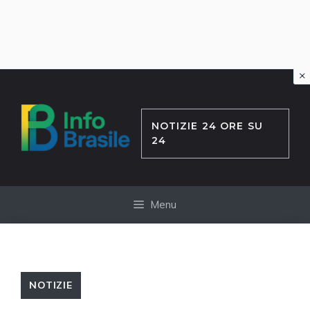
×
Vai
al
contenuto
NOTIZIE 24 ORE SU
24
Menu
NOTIZIE