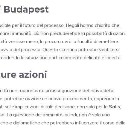
di Budapest
uciale per il futuro del processo. I legali hanno chiarito che,
re l’immunità, ciò non precluderebbe la possibilità di azioni
mmunità venisse meno, la procura avrà la facoltà di emettere
riavvio del processo. Questo scenario potrebbe verificarsi
 rendendo la situazione particolarmente delicata e incerta.
ture azioni
unità non rappresenta un’assegnazione definitiva della
gire, potrebbe avviare un nuovo procedimento, riaprendo la
i sulle implicazioni di tale decisione, non solo per la
Salis
,
sso. La questione dell’immunità, quindi, non è solo una
iche e diplomatiche che potrebbero influenzare il corso della