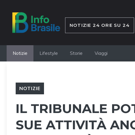
Vai
al
contenuto
NOTIZIE 24 ORE SU 24
Notizie
Lifestyle
Storie
Viaggi
NOTIZIE
IL TRIBUNALE P
SUE ATTIVITÀ A