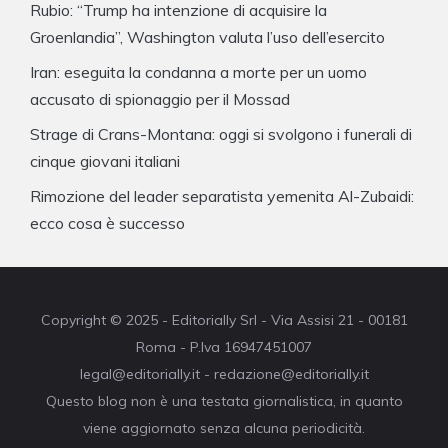
Rubio: “Trump ha intenzione di acquisire la
Groenlandia”, Washington valuta l’uso dell’esercito
Iran: eseguita la condanna a morte per un uomo
accusato di spionaggio per il Mossad
Strage di Crans-Montana: oggi si svolgono i funerali di
cinque giovani italiani
Rimozione del leader separatista yemenita Al-Zubaidi:
ecco cosa è successo
Copyright © 2025 - Editorially Srl - Via Assisi 21 - 00181
Roma - P.Iva 16947451007
legal@editorially.it - redazione@editorially.it
Questo blog non è una testata giornalistica, in quanto
viene aggiornato senza alcuna periodicità.