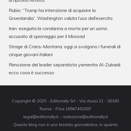
un’ipotesi remota
Rubio: “Trump ha intenzione di acquisire la
Groenlandia”, Washington valuta l’uso dell’esercito
Iran: eseguita la condanna a morte per un uomo
accusato di spionaggio per il Mossad
Strage di Crans-Montana: oggi si svolgono i funerali di
cinque giovani italiani
Rimozione del leader separatista yemenita Al-Zubaidi:
ecco cosa è successo
Copyright © 2025 - Editorially Srl - Via Assisi 21 - 00181
Roma - P.Iva 16947451007
legal@editorially.it - redazione@editorially.it
Questo blog non è una testata giornalistica, in quanto