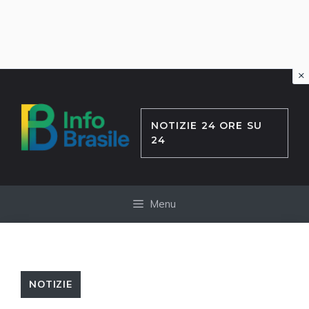
×
Vai
al
contenuto
NOTIZIE 24 ORE SU
24
Menu
NOTIZIE