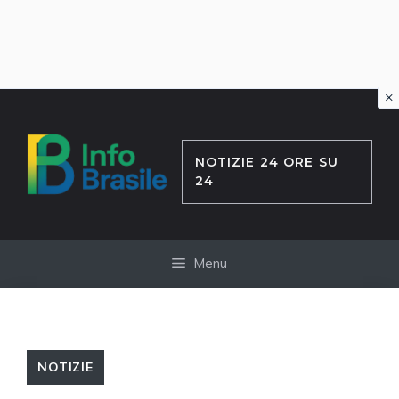
×
Vai
al
contenuto
NOTIZIE 24 ORE SU
24
Menu
NOTIZIE