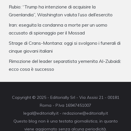
Rubio: “Trump ha intenzione di acquisire la
Groenlandia”, Washington valuta l’uso dell’esercito
Iran: eseguita la condanna a morte per un uomo
accusato di spionaggio per il Mossad
Strage di Crans-Montana: oggi si svolgono i funerali di
cinque giovani italiani
Rimozione del leader separatista yemenita Al-Zubaidi:
ecco cosa è successo
Copyright © 2025 - Editorially Srl - Via Assisi 21 - 00181
Roma - P.Iva 16947451007
legal@editorially.it - redazione@editorially.it
Questo blog non è una testata giornalistica, in quanto
viene aggiornato senza alcuna periodicità.