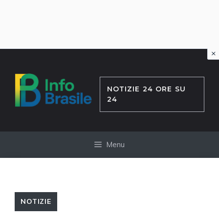
×
Vai
al
contenuto
NOTIZIE 24 ORE SU
24
Menu
NOTIZIE