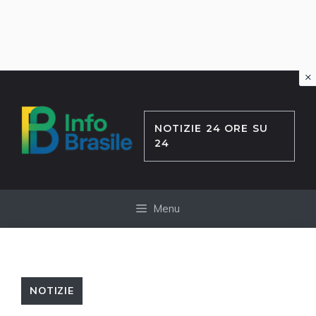
×
Vai
al
contenuto
NOTIZIE 24 ORE SU
24
Menu
NOTIZIE