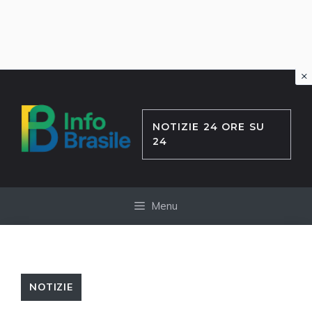
×
Vai
al
contenuto
NOTIZIE 24 ORE SU
24
Menu
NOTIZIE