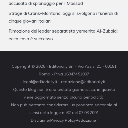
accusato di spionaggio per il Mossad
Strage di Crans-Montana: oggi si svolgono i funerali di
cinque giovani italiani
Rimozione del leader separatista yemenita Al-Zubaidi:
ecco cosa è successo
Copyright © 2025 - Editorially Srl - Via Assisi 21 - 00181
Roma - P.Iva 16947451007
legal@editorially.it - redazione@editorially.it
Questo blog non è una testata giornalistica, in quanto
viene aggiornato senza alcuna periodicità.
Non può pertanto considerarsi un prodotto editoriale ai
sensi della legge n. 62 del 07.03.2001
Disclaimer
Privacy Policy
Redazione