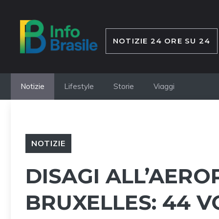
Vai
al
contenuto
NOTIZIE 24 ORE SU 24
Notizie
Lifestyle
Storie
Viaggi
NOTIZIE
DISAGI ALL’AERO
BRUXELLES: 44 V