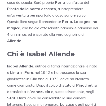
casa da scuola. Sarà proprio
Perla
, con l’aiuto del
Pirata della porta accanto
, a intraprendere
un’avventura per riportarlo a casa sano e salvo.
Questo libro segue il precedente
Perla. La cagnolina
magica
, che ha già affascinato bambini e bambine dai
4 anni in su, ed è ispirato alla vera cagnolina di
Allende
.
Chi è Isabel Allende
Isabel Allende
, autrice di fama internazionale, è nata
a
Lima
, in
Perù
, nel 1942 e ha trascorso la sua
giovinezza in
Cile
fino al 1973, dove ha lavorato
come giornalista. Dopo il colpo di stato di
Pinochet
, si
è trasferita in
Venezuela
e, successivamente, negli
Stati Uniti
, dove ha consolidato la sua carriera
letteraria. Il suo primo romanzo,
La casa degli spiriti
,