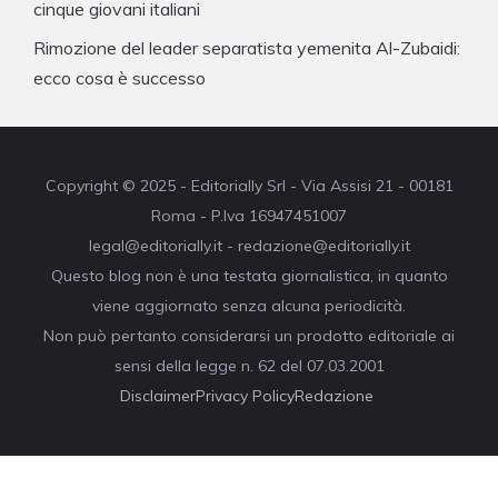
cinque giovani italiani
Rimozione del leader separatista yemenita Al-Zubaidi:
ecco cosa è successo
Copyright © 2025 - Editorially Srl - Via Assisi 21 - 00181
Roma - P.Iva 16947451007
legal@editorially.it - redazione@editorially.it
Questo blog non è una testata giornalistica, in quanto
viene aggiornato senza alcuna periodicità.
Non può pertanto considerarsi un prodotto editoriale ai
sensi della legge n. 62 del 07.03.2001
Disclaimer
Privacy Policy
Redazione