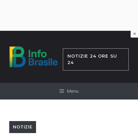
×
Vai
al
contenuto
NOTIZIE 24 ORE SU
24
Menu
NOTIZIE