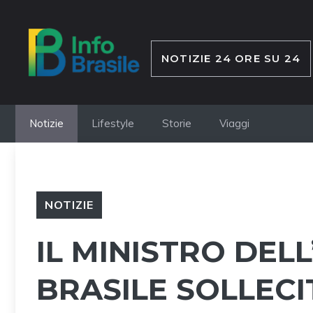
Vai
al
contenuto
NOTIZIE 24 ORE SU 24
Notizie
Lifestyle
Storie
Viaggi
NOTIZIE
IL MINISTRO DEL
BRASILE SOLLECI