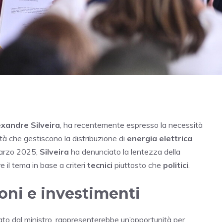
exandre Silveira
, ha recentemente espresso la necessità
età che gestiscono la distribuzione di
energia elettrica
.
marzo 2025,
Silveira
ha denunciato la lentezza della
e il tema in base a criteri
tecnici
piuttosto che
politici
.
oni e investimenti
ato dal ministro, rappresenterebbe un’opportunità per