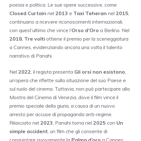
poesia e politica. Le sue opere successive, come
Closed Curtain
nel
2013
e
Taxi Teheran
nel
2015
,
continuano a ricevere riconoscimenti internazionali,
con quest’ultimo che vince l’
Orso d’Oro
a Berlino. Nel
2018
,
Tre volti
ottiene il premio per la sceneggiatura
a Cannes, evidenziando ancora una volta il talento
narrativo di Panahi.
Nel
2022
, il regista presenta
Gli orsi non esistono
,
un’opera che riflette sulla situazione del suo Paese e
sul ruolo del cinema. Tuttavia, non può partecipare alla
Mostra del Cinema di Venezia, dove il film vince il
premio speciale della giuria, a causa di un nuovo
arresto per accuse di propaganda anti-regime.
Rilasciato nel
2023
, Panahi torna nel
2025
con
Un
simple accident
, un film che gli consente di
conquistare nuovamente la
Palma d’oro
a Cannes,