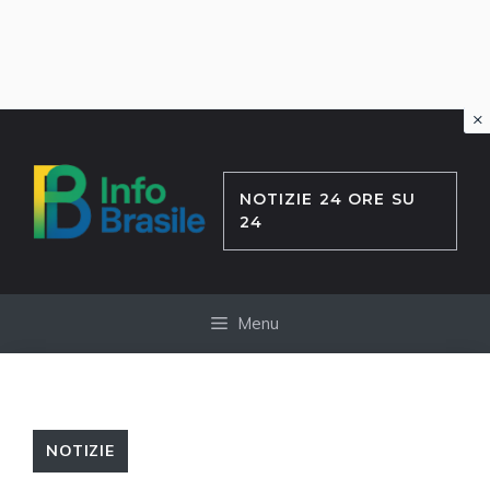
×
Vai
al
contenuto
NOTIZIE 24 ORE SU
24
Menu
NOTIZIE