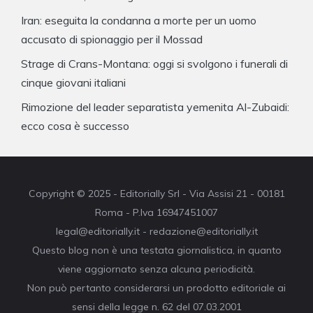
Iran: eseguita la condanna a morte per un uomo
accusato di spionaggio per il Mossad
Strage di Crans-Montana: oggi si svolgono i funerali di
cinque giovani italiani
Rimozione del leader separatista yemenita Al-Zubaidi:
ecco cosa è successo
Copyright © 2025 - Editorially Srl - Via Assisi 21 - 00181
Roma - P.Iva 16947451007
legal@editorially.it - redazione@editorially.it
Questo blog non è una testata giornalistica, in quanto
viene aggiornato senza alcuna periodicità.
Non può pertanto considerarsi un prodotto editoriale ai
sensi della legge n. 62 del 07.03.2001