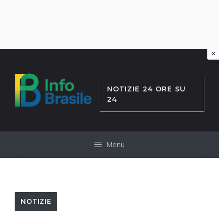
×
Vai
al
contenuto
NOTIZIE 24 ORE SU
24
Menu
NOTIZIE