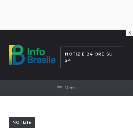
×
Vai
al
contenuto
NOTIZIE 24 ORE SU
24
Menu
NOTIZIE