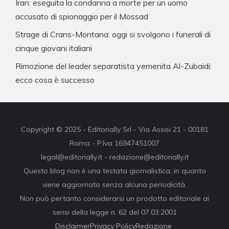
Iran: eseguita la condanna a morte per un uomo
accusato di spionaggio per il Mossad
Strage di Crans-Montana: oggi si svolgono i funerali di
cinque giovani italiani
Rimozione del leader separatista yemenita Al-Zubaidi:
ecco cosa è successo
Copyright © 2025 - Editorially Srl - Via Assisi 21 - 00181
Roma - P.Iva 16947451007
legal@editorially.it - redazione@editorially.it
Questo blog non è una testata giornalistica, in quanto
viene aggiornato senza alcuna periodicità.
Non può pertanto considerarsi un prodotto editoriale ai
sensi della legge n. 62 del 07.03.2001
Disclaimer
Privacy Policy
Redazione