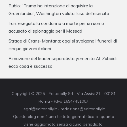
Rubio: “Trump ha intenzione di acquisire la
Groenlandia”, Washington valuta l’uso dell’esercito
Iran: eseguita la condanna a morte per un uomo
accusato di spionaggio per il Mossad
Strage di Crans-Montana: oggi si svolgono i funerali di
cinque giovani italiani
Rimozione del leader separatista yemenita Al-Zubaidi:
ecco cosa è successo
Copyright © 2025 - Editorially Srl - Via Assisi 21 - 00181
Roma - P.Iva 16947451007
legal@editorially.it - redazione@editorially.it
Questo blog non è una testata giornalistica, in quanto
viene aggiornato senza alcuna periodicità.