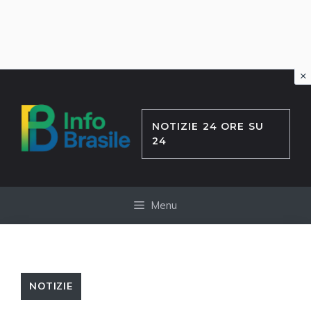
×
Vai
al
contenuto
NOTIZIE 24 ORE SU
24
Menu
NOTIZIE