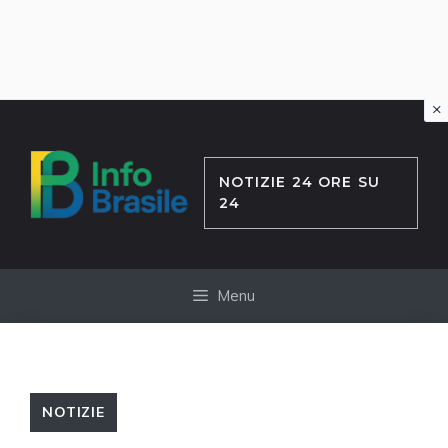
×
Vai
al
contenuto
NOTIZIE 24 ORE SU
24
Menu
NOTIZIE