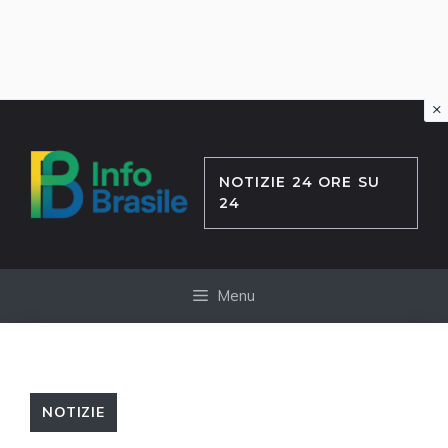
×
Vai
al
contenuto
NOTIZIE 24 ORE SU
24
Menu
NOTIZIE