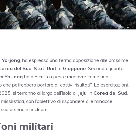
 Yo-jong
, ha espresso una ferma opposizione alle prossime
Corea del Sud
,
Stati Uniti
e
Giappone
. Secondo quanto
m Yo-jong
ha descritto queste manovre come una
che potrebbero portare a “cattivi risultati”. Le esercitazioni,
5, si terranno al largo dell’isola di
Jeju
, in
Corea del Sud
,
issilistica, con l’obiettivo di rispondere alle minacce
il suo arsenale nucleare.
ioni militari