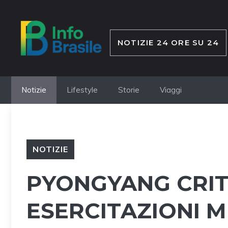
Vai
al
contenuto
NOTIZIE 24 ORE SU 24
Notizie
Lifestyle
Storie
Viaggi
NOTIZIE
PYONGYANG CRIT
ESERCITAZIONI M