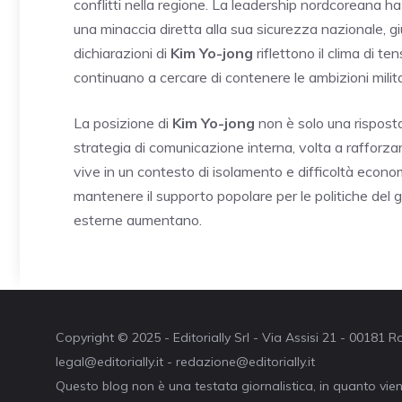
conflitti nella regione. La leadership nordcoreana ha 
una minaccia diretta alla sua sicurezza nazionale, 
dichiarazioni di
Kim Yo-jong
riflettono il clima di t
continuano a cercare di contenere le ambizioni milita
La posizione di
Kim Yo-jong
non è solo una rispost
strategia di comunicazione interna, volta a rafforza
vive in un contesto di isolamento e difficoltà econo
mantenere il supporto popolare per le politiche del g
esterne aumentano.
Copyright © 2025 - Editorially Srl - Via Assisi 21 - 00181
legal@editorially.it - redazione@editorially.it
Questo blog non è una testata giornalistica, in quanto vie