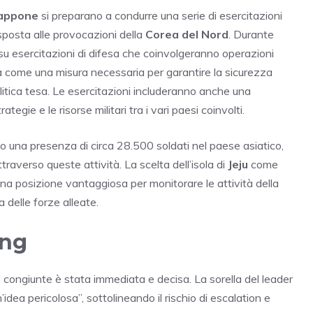
appone
si preparano a condurre una serie di esercitazioni
risposta alle provocazioni della
Corea del Nord
. Durante
o su esercitazioni di difesa che coinvolgeranno operazioni
sta come una misura necessaria per garantire la sicurezza
litica tesa. Le esercitazioni includeranno anche una
tegie e le risorse militari tra i vari paesi coinvolti.
 una presenza di circa 28.500 soldati nel paese asiatico,
traverso queste attività. La scelta dell’isola di
Jeju
come
una posizione vantaggiosa per monitorare le attività della
a delle forze alleate.
ang
ri congiunte è stata immediata e decisa. La sorella del leader
a pericolosa”, sottolineando il rischio di escalation e