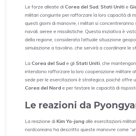
Le forze alleate di
Corea del Sud
,
Stati Uniti
e
Gi
militari congiunte per rafforzare la loro capacità di 
questi giorni di manovre, i militari si concentrerann
navali, aeree e missilistiche. Questa iniziativa è vi
della regione, considerata l’attuale situazione geopo
simulazione a tavolino, che servirà a coordinare le stra
La
Corea del Sud
e gli
Stati Uniti
, che mantengono
intendono rafforzare la loro cooperazione militare at
sede per le esercitazioni è strategica, poiché offre 
Corea del Nord
e per testare le capacità di rispost
Le reazioni da Pyongy
La reazione di
Kim Yo-jong
alle esercitazioni milita
nordcoreano ha descritto queste manovre come “un’ide