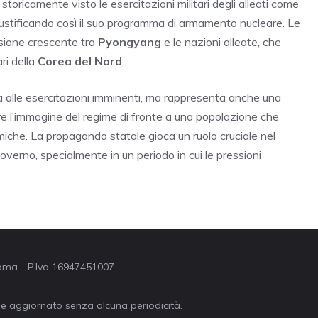
storicamente visto le esercitazioni militari degli alleati come
giustificando così il suo programma di armamento nucleare. Le
ensione crescente tra
Pyongyang
e le nazioni alleate, che
ri della
Corea del Nord
.
a alle esercitazioni imminenti, ma rappresenta anche una
re l’immagine del regime di fronte a una popolazione che
miche. La propaganda statale gioca un ruolo cruciale nel
overno, specialmente in un periodo in cui le pressioni
 Roma - P.Iva 16947451007
ne aggiornato senza alcuna periodicità.