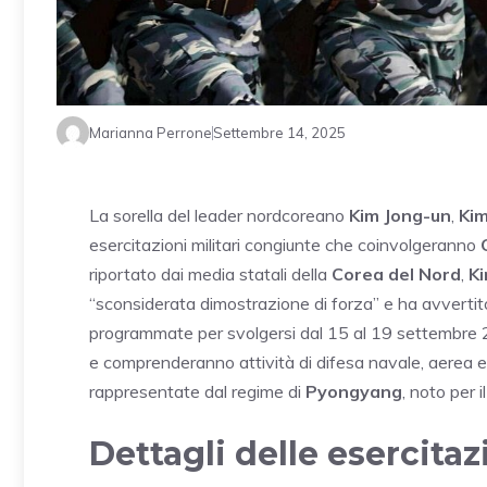
Marianna Perrone
Settembre 14, 2025
La sorella del leader nordcoreano
Kim Jong-un
,
Kim
esercitazioni militari congiunte che coinvolgeranno
riportato dai media statali della
Corea del Nord
,
Ki
“sconsiderata dimostrazione di forza” e ha avvertito 
programmate per svolgersi dal 15 al 19 settembre 202
e comprenderanno attività di difesa navale, aerea e m
rappresentate dal regime di
Pyongyang
, noto per 
Dettagli delle esercitaz