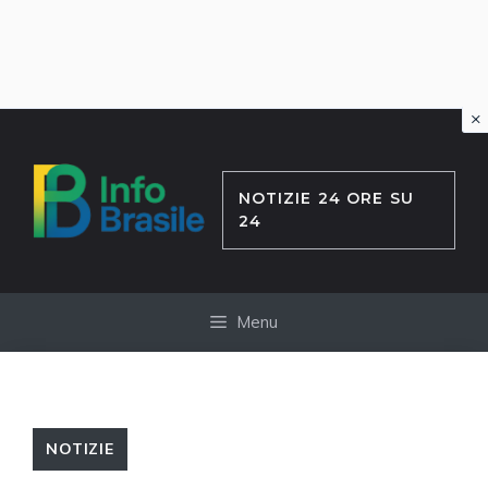
×
Vai
al
contenuto
NOTIZIE 24 ORE SU
24
Menu
NOTIZIE