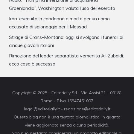
Rubio: “Trump ha intenzione di acquisire la
Groenlandia”, Washington valuta l’uso dell’esercito
Iran: eseguita la condanna a morte per un uomo
accusato di spionaggio per il Mossad
Strage di Crans-Montana: oggi si svolgono i funerali di
cinque giovani italiani
Rimozione del leader separatista yemenita Al-Zubaidi:
ecco cosa è successo
Copyright © 2025 - Editorially Srl - Via Assisi 21 - 00181
Roma - P.Iva 16947451007
legal@editorially.it - redazione@editorially.it
Questo blog non è una testata giornalistica, in quanto
viene aggiornato senza alcuna periodicità.
Non può pertanto considerarsi un prodotto editoriale ai