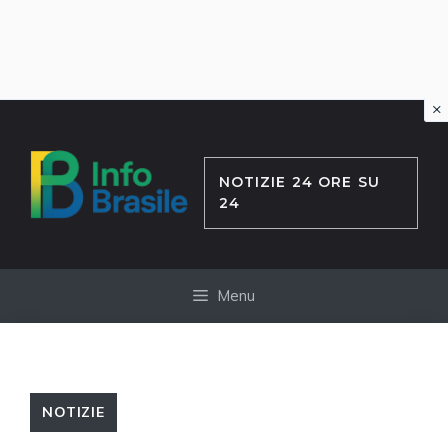
×
Vai
al
contenuto
NOTIZIE 24 ORE SU
24
Menu
NOTIZIE