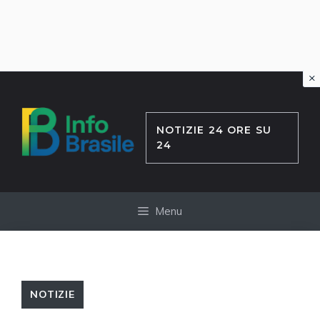
×
Vai
al
contenuto
NOTIZIE 24 ORE SU
24
Menu
NOTIZIE