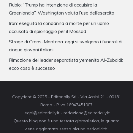
Rubio: “Trump ha intenzione di acquisire la
Groenlandia”, Washington valuta l’uso dell’esercito
Iran: eseguita la condanna a morte per un uomo
accusato di spionaggio per il Mossad
Strage di Crans-Montana: oggi si svolgono i funerali di
cinque giovani italiani
Rimozione del leader separatista yemenita Al-Zubaidi:
ecco cosa è successo
Copyright © 2025 - Editorially Srl - Via Assisi 21 - 00181
Roma - P.Iva 16947451007
legal@editorially.it - redazione@editorially.it
Questo blog non è una testata giornalistica, in quanto
viene aggiornato senza alcuna periodicità.