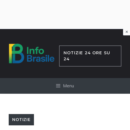
×
Vai
al
contenuto
NOTIZIE 24 ORE SU
24
Menu
NOTIZIE