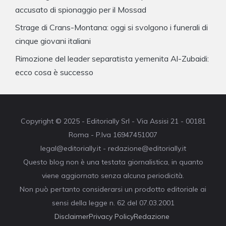
accusato di spionaggio per il Mossad
Strage di Crans-Montana: oggi si svolgono i funerali di
cinque giovani italiani
Rimozione del leader separatista yemenita Al-Zubaidi:
ecco cosa è successo
Copyright © 2025 - Editorially Srl - Via Assisi 21 - 00181
Roma - P.Iva 16947451007
legal@editorially.it - redazione@editorially.it
Questo blog non è una testata giornalistica, in quanto
viene aggiornato senza alcuna periodicità.
Non può pertanto considerarsi un prodotto editoriale ai
sensi della legge n. 62 del 07.03.2001
Disclaimer
Privacy Policy
Redazione