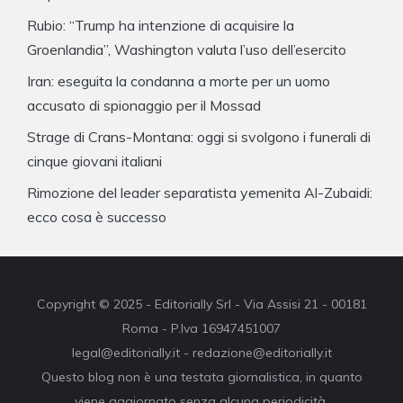
Rubio: “Trump ha intenzione di acquisire la
Groenlandia”, Washington valuta l’uso dell’esercito
Iran: eseguita la condanna a morte per un uomo
accusato di spionaggio per il Mossad
Strage di Crans-Montana: oggi si svolgono i funerali di
cinque giovani italiani
Rimozione del leader separatista yemenita Al-Zubaidi:
ecco cosa è successo
Copyright © 2025 - Editorially Srl - Via Assisi 21 - 00181
Roma - P.Iva 16947451007
legal@editorially.it - redazione@editorially.it
Questo blog non è una testata giornalistica, in quanto
viene aggiornato senza alcuna periodicità.