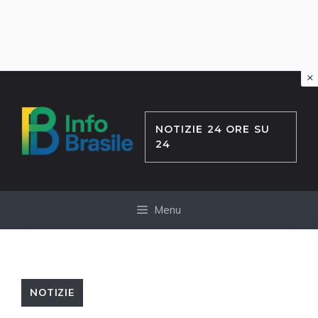
×
Vai
al
contenuto
NOTIZIE 24 ORE SU
24
Menu
NOTIZIE