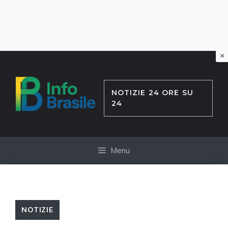
×
Vai
al
contenuto
NOTIZIE 24 ORE SU
24
Menu
NOTIZIE