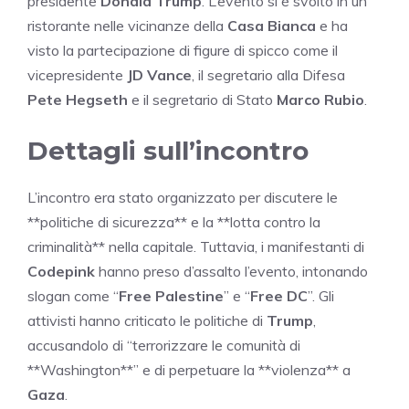
presidente
Donald Trump
. L’evento si è svolto in un
ristorante nelle vicinanze della
Casa Bianca
e ha
visto la partecipazione di figure di spicco come il
vicepresidente
JD Vance
, il segretario alla Difesa
Pete Hegseth
e il segretario di Stato
Marco Rubio
.
Dettagli sull’incontro
L’incontro era stato organizzato per discutere le
**politiche di sicurezza** e la **lotta contro la
criminalità** nella capitale. Tuttavia, i manifestanti di
Codepink
hanno preso d’assalto l’evento, intonando
slogan come “
Free Palestine
” e “
Free DC
”. Gli
attivisti hanno criticato le politiche di
Trump
,
accusandolo di “terrorizzare le comunità di
**Washington**” e di perpetuare la **violenza** a
Gaza
.