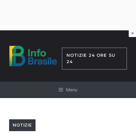
×
Vai
al
contenuto
NOTIZIE 24 ORE SU
24
Menu
NOTIZIE