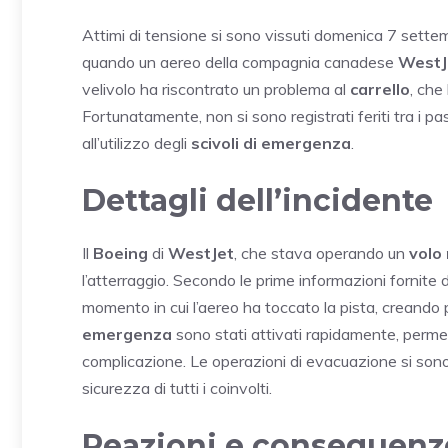
Attimi di tensione si sono vissuti domenica 7 sett
quando un aereo della compagnia canadese
WestJ
velivolo ha riscontrato un problema al
carrello
, che
Fortunatamente, non si sono registrati feriti tra i pa
all’utilizzo degli
scivoli di emergenza
.
Dettagli dell’incidente
Il
Boeing
di
WestJet
, che stava operando un
volo
l’atterraggio. Secondo le prime informazioni fornite 
momento in cui l’aereo ha toccato la pista, creando 
emergenza
sono stati attivati rapidamente, permet
complicazione. Le operazioni di evacuazione si son
sicurezza di tutti i coinvolti.
Reazioni e conseguenz