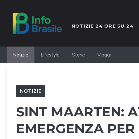
Vai
al
contenuto
NOTIZIE 24 ORE SU 24
Notizie
Lifestyle
Storie
Viaggi
NOTIZIE
SINT MAARTEN: 
EMERGENZA PER