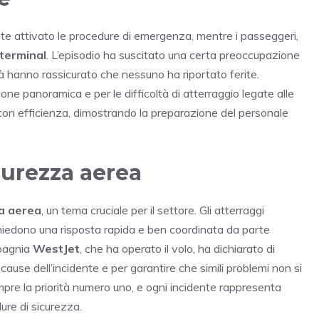
nte attivato le procedure di emergenza, mentre i passeggeri,
terminal
. L’episodio ha suscitato una certa preoccupazione
ità hanno rassicurato che nessuno ha riportato ferite.
ione panoramica e per le difficoltà di atterraggio legate alle
 con efficienza, dimostrando la preparazione del personale
curezza aerea
a aerea
, un tema cruciale per il settore. Gli atterraggi
chiedono una risposta rapida e ben coordinata da parte
mpagnia
WestJet
, che ha operato il volo, ha dichiarato di
cause dell’incidente e per garantire che simili problemi non si
mpre la priorità numero uno, e ogni incidente rappresenta
ure di sicurezza.