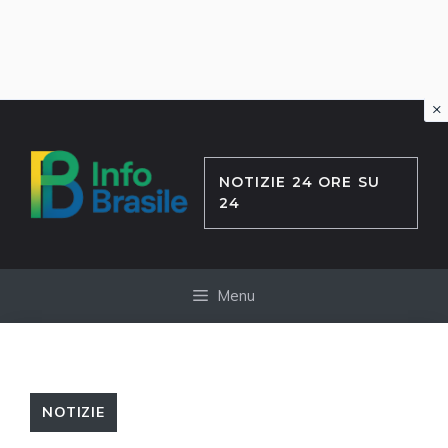
×
Vai
al
contenuto
NOTIZIE 24 ORE SU
24
Menu
NOTIZIE