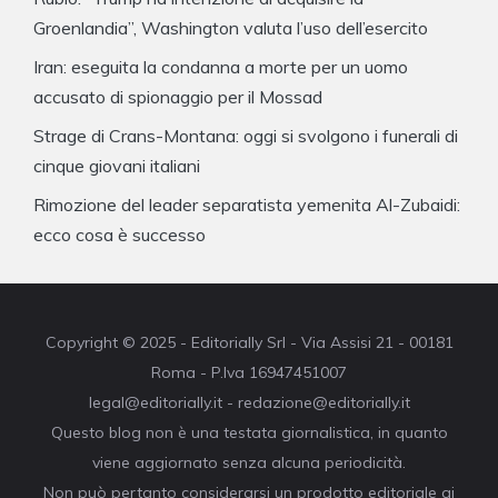
Groenlandia”, Washington valuta l’uso dell’esercito
Iran: eseguita la condanna a morte per un uomo
accusato di spionaggio per il Mossad
Strage di Crans-Montana: oggi si svolgono i funerali di
cinque giovani italiani
Rimozione del leader separatista yemenita Al-Zubaidi:
ecco cosa è successo
Copyright © 2025 - Editorially Srl - Via Assisi 21 - 00181
Roma - P.Iva 16947451007
legal@editorially.it - redazione@editorially.it
Questo blog non è una testata giornalistica, in quanto
viene aggiornato senza alcuna periodicità.
Non può pertanto considerarsi un prodotto editoriale ai