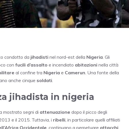
cco condotto da
jihadisti
nel nord-est della
Nigeria
. Gli
uoco con
fucili d’assalto
e incendiato
abitazioni
nella città
ilitare
al confine tra
Nigeria
e
Camerun
. Una fonte della
tano anche cinque
soldati
.
a jihadista in nigeria
a mostrato segni di
attenuazione
dopo il picco degli
 2013 e il 2015. Tuttavia, i
ribelli
, in particolare quelli affiliati
ell’Africa Occidentale
, continuano a perpetuare
attacchi