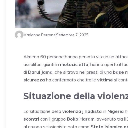
Marianna Perrone
Settembre 7, 2025
Almeno 60 persone hanno perso la vita in un atta
assalitori, giunti in
motocicletta
, hanno aperto il f
di
Darul Jama
, che si trova nei pressi di una
base m
sicurezza
ha confermato che tra le
vittime
si con
Situazione della violenz
La situazione della
violenza jihadista
in
Nigeria
h
scontri
con il gruppo
Boko Haram
, avvenuto tra il
al gruppo scissionista noto come
Stato Islamico d