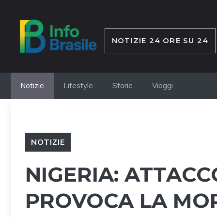
Vai
al
contenuto
NOTIZIE 24 ORE SU 24
Notizie
Lifestyle
Storie
Viaggi
NOTIZIE
NIGERIA: ATTACC
PROVOCA LA MOR