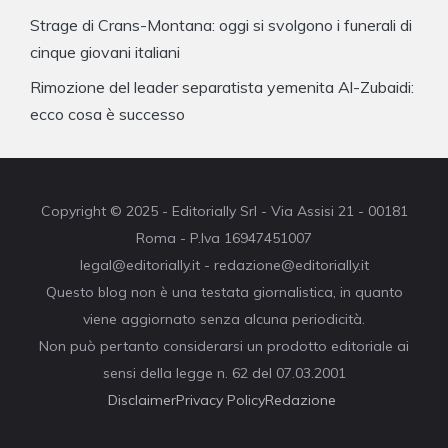
Strage di Crans-Montana: oggi si svolgono i funerali di
cinque giovani italiani
Rimozione del leader separatista yemenita Al-Zubaidi:
ecco cosa è successo
Copyright © 2025 - Editorially Srl - Via Assisi 21 - 00181
Roma - P.Iva 16947451007
legal@editorially.it - redazione@editorially.it
Questo blog non è una testata giornalistica, in quanto
viene aggiornato senza alcuna periodicità.
Non può pertanto considerarsi un prodotto editoriale ai
sensi della legge n. 62 del 07.03.2001
Disclaimer
Privacy Policy
Redazione