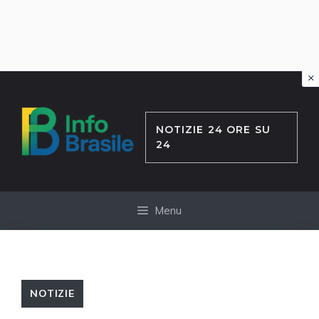
×
Vai
al
contenuto
NOTIZIE 24 ORE SU
24
Menu
NOTIZIE