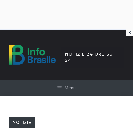
×
Vai
al
contenuto
NOTIZIE 24 ORE SU
24
Menu
NOTIZIE