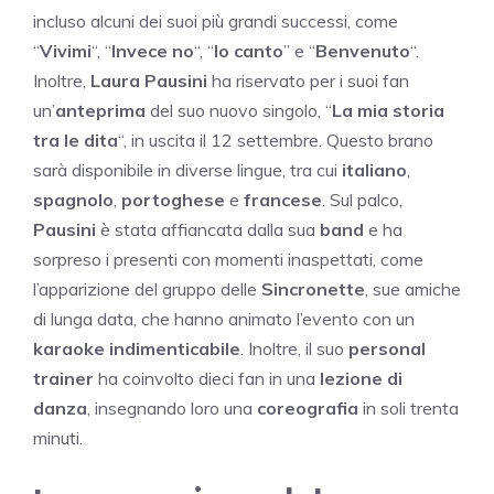
incluso alcuni dei suoi più grandi successi, come
“
Vivimi
“, “
Invece no
“, “
Io canto
” e “
Benvenuto
“.
Inoltre,
Laura Pausini
ha riservato per i suoi fan
un’
anteprima
del suo nuovo singolo, “
La mia storia
tra le dita
“, in uscita il 12 settembre. Questo brano
sarà disponibile in diverse lingue, tra cui
italiano
,
spagnolo
,
portoghese
e
francese
. Sul palco,
Pausini
è stata affiancata dalla sua
band
e ha
sorpreso i presenti con momenti inaspettati, come
l’apparizione del gruppo delle
Sincronette
, sue amiche
di lunga data, che hanno animato l’evento con un
karaoke indimenticabile
. Inoltre, il suo
personal
trainer
ha coinvolto dieci fan in una
lezione di
danza
, insegnando loro una
coreografia
in soli trenta
minuti.