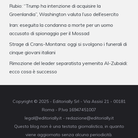
Rubio: “Trump ha intenzione di acquisire la
Groenlandia”, Washington valuta l’uso dell’esercito
Iran: eseguita la condanna a morte per un uomo
accusato di spionaggio per il Mossad
Strage di Crans-Montana: oggi si svolgono i funerali di
cinque giovani italiani
Rimozione del leader separatista yemenita Al-Zubaidi:
ecco cosa è successo
Copyright © 2025 - Editorially Srl - Via Assisi 21 - 00181
Roma - P.Iva 16947451007
legal@editorially.it - redazione@editorially.it
Questo blog non è una testata giornalistica, in quanto
viene aggiornato senza alcuna periodicità.