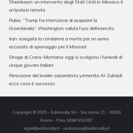
Sheinbaum: un intervento degli Stati Uniti in Messico è
un’ipotesi remota
Rubio: “Trump ha intenzione di acquisire la
Groenlandia”, Washington valuta l’uso dell’esercito
Iran: eseguita la condanna a morte per un uomo
accusato di spionaggio per il Mossad
Strage di Crans-Montana: oggi si svolgono i funerali di
cinque giovani italiani
Rimozione del leader separatista yemenita Al-Zubaidi:
ecco cosa è successo
Copyright © 2025 - Editorially Srl - Via Assisi 21 - 00181
Roma - P.Iva 16947451007
legal@editorially.it - redazione@editorially.it