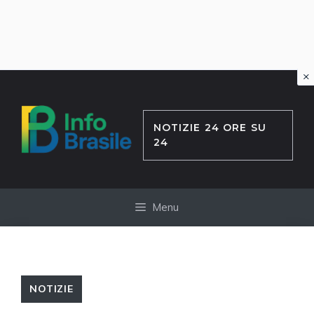
×
Vai
al
contenuto
NOTIZIE 24 ORE SU
24
Menu
NOTIZIE