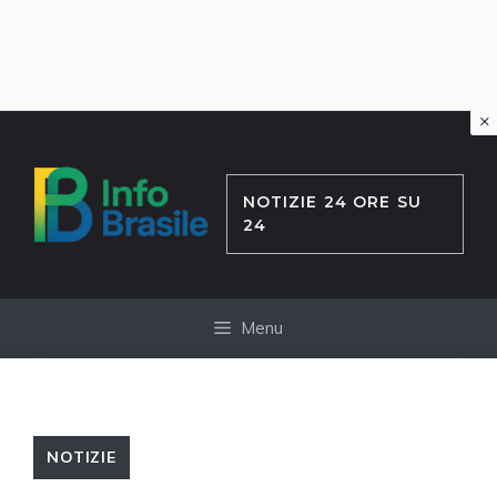
×
Vai
al
contenuto
NOTIZIE 24 ORE SU
24
Menu
NOTIZIE