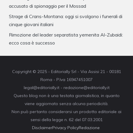
accusato di spionaggio per il Mossad
Strage di Crans-Montana: oggi si svolgono i funerali di
cinque giovani italiani
Rimozione del leader separatista yemenita Al-Zubaidi:
ecco cosa è successo
Copyright © 2025 - Editorially Srl - Via Assisi 21 - 00181
Roma - P.Iva 16947451007
legal@editorially.it - redazione@editorially.it
Questo blog non è una testata giornalistica, in quanto
viene aggiornato senza alcuna periodicità.
Non può pertanto considerarsi un prodotto editoriale ai
sensi della legge n. 62 del 07.03.2001
Disclaimer
Privacy Policy
Redazione