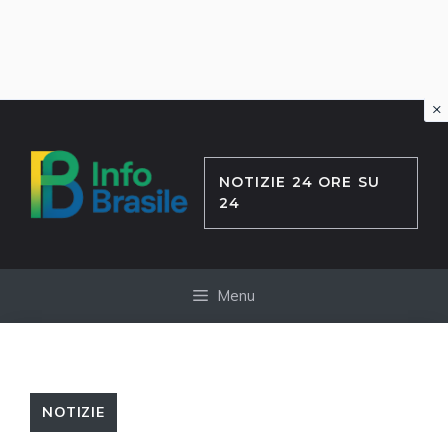
×
Vai
al
contenuto
NOTIZIE 24 ORE SU
24
Menu
NOTIZIE