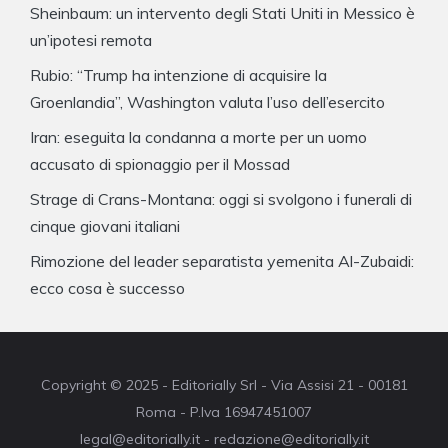
Sheinbaum: un intervento degli Stati Uniti in Messico è
un’ipotesi remota
Rubio: “Trump ha intenzione di acquisire la
Groenlandia”, Washington valuta l’uso dell’esercito
Iran: eseguita la condanna a morte per un uomo
accusato di spionaggio per il Mossad
Strage di Crans-Montana: oggi si svolgono i funerali di
cinque giovani italiani
Rimozione del leader separatista yemenita Al-Zubaidi:
ecco cosa è successo
Copyright © 2025 - Editorially Srl - Via Assisi 21 - 00181
Roma - P.Iva 16947451007
legal@editorially.it - redazione@editorially.it