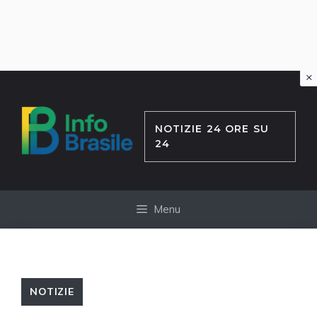
×
Vai
al
contenuto
NOTIZIE 24 ORE SU
24
Menu
NOTIZIE