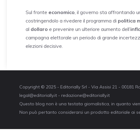
Sul fronte
economico
, il governo sta affrontando 
costringendolo a rivedere il programma di
politica
al
dollaro
e prevenire un ulteriore aumento dell’
infl
campagna elettorale un periodo di grande incertezz
elezioni decisive.
Copyright © 2025 - Editorially Srl - Via Assisi 21 - 00181
legal@editorially.it - redazione@editorially.it
Questo blog non è una testata giornalistica, in quanto vie
Non può pertanto considerarsi un prodotto editoriale ai se