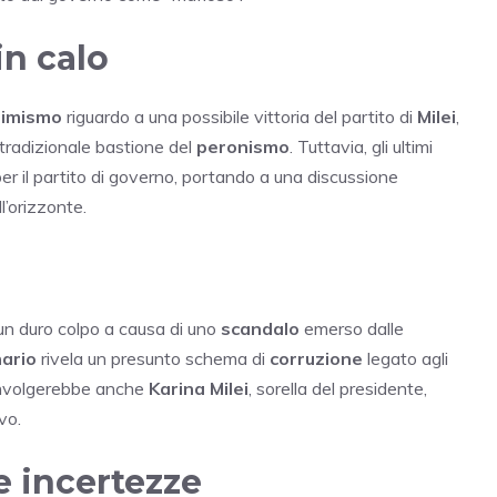
n calo
timismo
riguardo a una possibile vittoria del partito di
Milei
,
 tradizionale bastione del
peronismo
. Tuttavia, gli ultimi
r il partito di governo, portando a una discussione
ll’orizzonte.
 un duro colpo a causa di uno
scandalo
emerso dalle
nario
rivela un presunto schema di
corruzione
legato agli
involgerebbe anche
Karina Milei
, sorella del presidente,
vo.
 incertezze