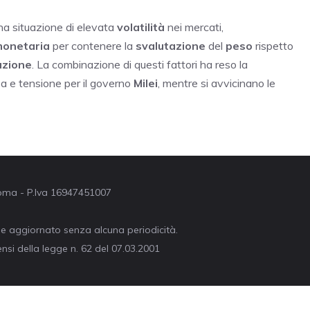
una situazione di elevata
volatilità
nei mercati,
 monetaria
per contenere la
svalutazione
del
peso
rispetto
azione
. La combinazione di questi fattori ha reso la
a e tensione per il governo
Milei
, mentre si avvicinano le
 Roma - P.Iva 16947451007
ne aggiornato senza alcuna periodicità.
nsi della legge n. 62 del 07.03.2001