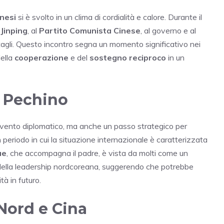
inesi
si è svolto in un clima di cordialità e calore. Durante il
 Jinping
, al
Partito Comunista Cinese
, al governo e al
tagli. Questo incontro segna un momento significativo nei
della
cooperazione
e del
sostegno reciproco
in un
a Pechino
vento diplomatico, ma anche un passo strategico per
un periodo in cui la situazione internazionale è caratterizzata
ae
, che accompagna il padre, è vista da molti come un
 della leadership nordcoreana, suggerendo che potrebbe
à in futuro.
 Nord e Cina