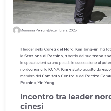
Marianna Perrone
Settembre 2, 2025
Il leader della
Corea del Nord
,
Kim Jong-un
, ha fa
la
Stazione di Pechino
, a bordo del suo
treno spe
le speculazioni su una possibile successione al pote
nordcoreana, la
KCNA
,
Kim
è stato accolto da espon
membro del
Comitato Centrale
del
Partito Comu
Pechino
,
Yin Yong
.
Incontro tra leader no
cinesi