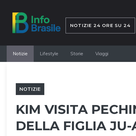
Vai
al
contenuto
NOTIZIE 24 ORE SU 24
Notizie
Lifestyle
Storie
Viaggi
NOTIZIE
KIM VISITA PECH
DELLA FIGLIA JU