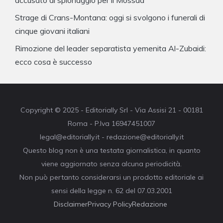
accusato di spionaggio per il Mossad
Strage di Crans-Montana: oggi si svolgono i funerali di
cinque giovani italiani
Rimozione del leader separatista yemenita Al-Zubaidi:
ecco cosa è successo
Copyright © 2025 - Editorially Srl - Via Assisi 21 - 00181
Roma - P.Iva 16947451007
legal@editorially.it - redazione@editorially.it
Questo blog non è una testata giornalistica, in quanto
viene aggiornato senza alcuna periodicità.
Non può pertanto considerarsi un prodotto editoriale ai
sensi della legge n. 62 del 07.03.2001
Disclaimer
Privacy Policy
Redazione