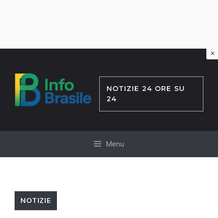
×
Vai
al
contenuto
NOTIZIE 24 ORE SU
24
Menu
NOTIZIE