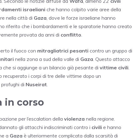
a. Secondo le notizie diffuse da
Wafa
, almeno 22
civili
damenti israeliani
che hanno colpito varie aree della
re nella città di
Gaza
, dove le forze israeliane hanno
hanno riferito che i bombardamenti e le sparatorie hanno creato
ravemente provata da anni di
conflitto
.
perto il fuoco con
mitragliatrici pesanti
contro un gruppo di
nitari
nella zona a sud della valle di
Gaza
. Questo attacco
 che si aggiunge a un bilancio già pesante di
vittime civili
.
recuperato i corpi di tre delle vittime dopo un
profughi di
Nuseirat
.
a in corso
azione per l’escalation della
violenza
nella regione.
annato gli attacchi indiscriminati contro i
civili
e hanno
one a
Gaza
è ulteriormente complicata dalla scarsità di