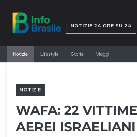
Vai
al
contenuto
NOTIZIE 24 ORE SU 24
Notizie
Lifestyle
Storie
Viaggi
NOTIZIE
WAFA: 22 VITTIME
AEREI ISRAELIANI