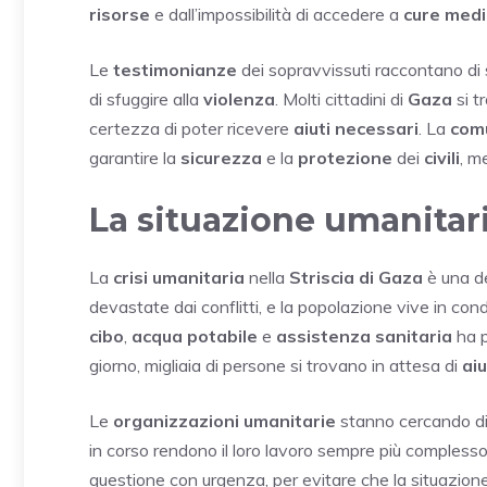
risorse
e dall’impossibilità di accedere a
cure med
Le
testimonianze
dei sopravvissuti raccontano di
di sfuggire alla
violenza
. Molti cittadini di
Gaza
si t
certezza di poter ricevere
aiuti necessari
. La
comu
garantire la
sicurezza
e la
protezione
dei
civili
, m
La situazione umanitar
La
crisi umanitaria
nella
Striscia di Gaza
è una de
devastate dai conflitti, e la popolazione vive in co
cibo
,
acqua potabile
e
assistenza sanitaria
ha p
giorno, migliaia di persone si trovano in attesa di
aiu
Le
organizzazioni umanitarie
stanno cercando di f
in corso rendono il loro lavoro sempre più compless
questione con urgenza, per evitare che la situazion