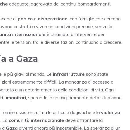
iche
adeguate, aggravata dai continui bombardamenti.
 scene di
panico
e
disperazione
, con famiglie che cercano
rovano costretti a vivere in condizioni precarie, senza la
nità internazionale
è chiamata a intervenire per
entre le tensioni tra le diverse fazioni continuano a crescere.
ia a Gaza
lle più gravi al mondo. Le
infrastrutture
sono state
ndizioni estremamente difficili. La mancanza di accesso a
ortato a un deterioramento delle condizioni di vita. Ogni
ti umanitari
, sperando in un miglioramento della situazione.
ornire assistenza, ma le difficoltà logistiche e la
violenza
o. La
comunità internazionale
deve affrontare la
e a
Gaza
diventi ancora più insostenibile. La speranza di un