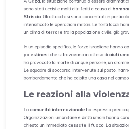
A
Gaza
, la situazione continua a essere drammatic
sono stati uccisi e molti altri feriti a causa di
bombar
Striscia
. Gli attacchi si sono concentrati in particola
intensificato le operazioni militari. Le fonti locali 
un clima di
terrore
tra la popolazione civile, già g
In un episodio specifico, le forze israeliane hanno a
palestinesi
che si trovavano in attesa di
aiuti uma
ha provocato la morte di cinque persone, un dramma
Le squadre di soccorso, intervenute sul posto, hanno 
bombardamento che ha colpito una casa nel campo 
Le reazioni alla violenz
La
comunità internazionale
ha espresso preoccup
Organizzazioni umanitarie e diritti umani hanno cond
chiesto un immediato
cessate il fuoco
. La situazi