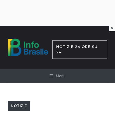
×
Vai
al
contenuto
NOTIZIE 24 ORE SU
24
Menu
NOTIZIE