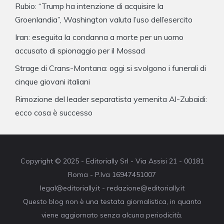
Rubio: “Trump ha intenzione di acquisire la
Groenlandia”, Washington valuta l’uso dell’esercito
Iran: eseguita la condanna a morte per un uomo
accusato di spionaggio per il Mossad
Strage di Crans-Montana: oggi si svolgono i funerali di
cinque giovani italiani
Rimozione del leader separatista yemenita Al-Zubaidi:
ecco cosa è successo
Copyright © 2025 - Editorially Srl - Via Assisi 21 - 00181
Roma - P.Iva 16947451007
legal@editorially.it - redazione@editorially.it
Questo blog non è una testata giornalistica, in quanto
viene aggiornato senza alcuna periodicità.