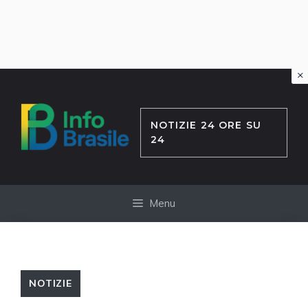
×
Vai
al
contenuto
NOTIZIE 24 ORE SU
24
Menu
NOTIZIE