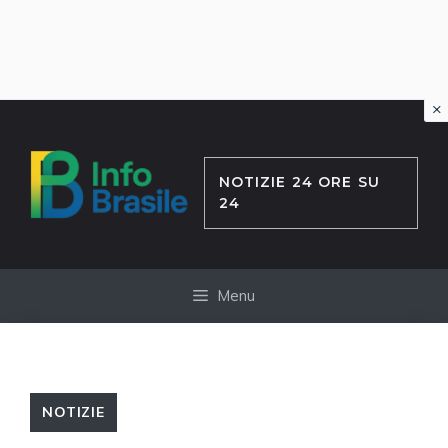
×
Vai
al
contenuto
NOTIZIE 24 ORE SU
24
Menu
NOTIZIE