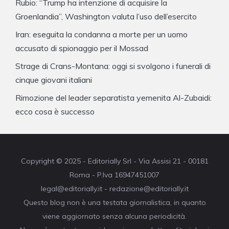
Rubio: “Trump ha intenzione di acquisire la
Groenlandia”, Washington valuta l’uso dell’esercito
Iran: eseguita la condanna a morte per un uomo
accusato di spionaggio per il Mossad
Strage di Crans-Montana: oggi si svolgono i funerali di
cinque giovani italiani
Rimozione del leader separatista yemenita Al-Zubaidi:
ecco cosa è successo
Copyright © 2025 - Editorially Srl - Via Assisi 21 - 00181
Roma - P.Iva 16947451007
legal@editorially.it - redazione@editorially.it
Questo blog non è una testata giornalistica, in quanto
viene aggiornato senza alcuna periodicità.