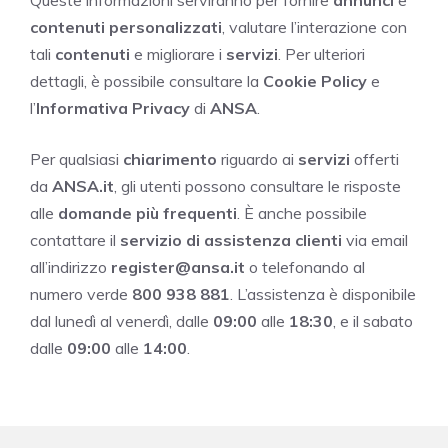
Queste informazioni serviranno per fornire
annunci
e
contenuti personalizzati
, valutare l’interazione con
tali
contenuti
e migliorare i
servizi
. Per ulteriori
dettagli, è possibile consultare la
Cookie Policy
e
l’
Informativa Privacy
di
ANSA
.
Per qualsiasi
chiarimento
riguardo ai
servizi
offerti
da
ANSA.it
, gli utenti possono consultare le risposte
alle
domande più frequenti
. È anche possibile
contattare il
servizio di assistenza clienti
via email
all’indirizzo
register@ansa.it
o telefonando al
numero verde
800 938 881
. L’assistenza è disponibile
dal lunedì al venerdì, dalle
09:00
alle
18:30
, e il sabato
dalle
09:00
alle
14:00
.