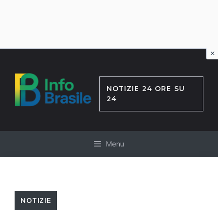
×
Vai
al
contenuto
NOTIZIE 24 ORE SU
24
Menu
NOTIZIE