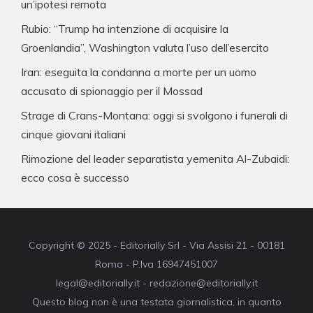
un’ipotesi remota
Rubio: “Trump ha intenzione di acquisire la
Groenlandia”, Washington valuta l’uso dell’esercito
Iran: eseguita la condanna a morte per un uomo
accusato di spionaggio per il Mossad
Strage di Crans-Montana: oggi si svolgono i funerali di
cinque giovani italiani
Rimozione del leader separatista yemenita Al-Zubaidi:
ecco cosa è successo
Copyright © 2025 - Editorially Srl - Via Assisi 21 - 00181
Roma - P.Iva 16947451007
legal@editorially.it - redazione@editorially.it
Questo blog non è una testata giornalistica, in quanto