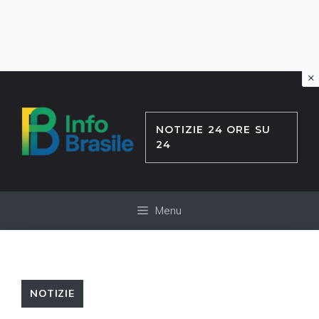
×
Vai
al
contenuto
NOTIZIE 24 ORE SU
24
Menu
NOTIZIE