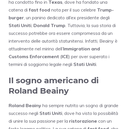
ha condotto fino in
Texas
, dove ha fondato una
catena di
fast food
nota per il suo celebre
Trump-
burger
, un panino dedicato all’ex presidente degli
Stati Uniti
,
Donald Trump
. Tuttavia, la sua storia di
successo potrebbe ora essere compromessa da un
intervento delle autorità statunitensi. Infatti, Beainy è
attualmente nel mirino dell’
Immigration and
Customs Enforcement
(
ICE
) per aver superato i
termini di soggiorno legale negli
Stati Uniti
.
Il sogno americano di
Roland Beainy
Roland Beainy
ha sempre nutrito un sogno di grande
successo negli
Stati Uniti
, dove ha visto la possibilità
di unire la sua passione per la
ristorazione
con un
forte legame politico. La sua catena di
fast food
, che