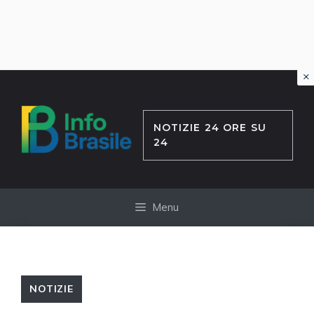
×
Vai
al
contenuto
NOTIZIE 24 ORE SU
24
Menu
NOTIZIE