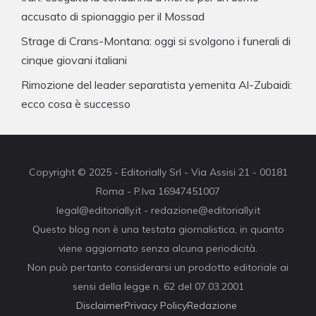
accusato di spionaggio per il Mossad
Strage di Crans-Montana: oggi si svolgono i funerali di
cinque giovani italiani
Rimozione del leader separatista yemenita Al-Zubaidi:
ecco cosa è successo
Copyright © 2025 - Editorially Srl - Via Assisi 21 - 00181
Roma - P.Iva 16947451007
legal@editorially.it - redazione@editorially.it
Questo blog non è una testata giornalistica, in quanto
viene aggiornato senza alcuna periodicità.
Non può pertanto considerarsi un prodotto editoriale ai
sensi della legge n. 62 del 07.03.2001
Disclaimer
Privacy Policy
Redazione