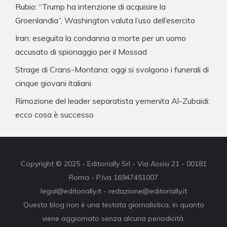
Rubio: “Trump ha intenzione di acquisire la
Groenlandia”, Washington valuta l’uso dell’esercito
Iran: eseguita la condanna a morte per un uomo
accusato di spionaggio per il Mossad
Strage di Crans-Montana: oggi si svolgono i funerali di
cinque giovani italiani
Rimozione del leader separatista yemenita Al-Zubaidi:
ecco cosa è successo
Copyright © 2025 - Editorially Srl - Via Assisi 21 - 00181
Roma - P.Iva 16947451007
legal@editorially.it - redazione@editorially.it
Questo blog non è una testata giornalistica, in quanto
viene aggiornato senza alcuna periodicità.