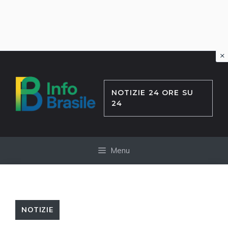
×
Vai
al
contenuto
NOTIZIE 24 ORE SU
24
Menu
NOTIZIE