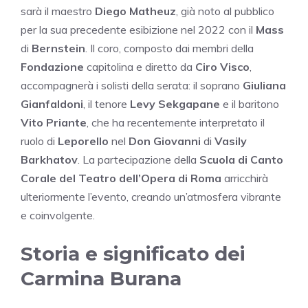
sarà il maestro
Diego Matheuz
, già noto al pubblico
per la sua precedente esibizione nel 2022 con il
Mass
di
Bernstein
. Il coro, composto dai membri della
Fondazione
capitolina e diretto da
Ciro Visco
,
accompagnerà i solisti della serata: il soprano
Giuliana
Gianfaldoni
, il tenore
Levy Sekgapane
e il baritono
Vito Priante
, che ha recentemente interpretato il
ruolo di
Leporello
nel
Don Giovanni
di
Vasily
Barkhatov
. La partecipazione della
Scuola di Canto
Corale del Teatro dell’Opera di Roma
arricchirà
ulteriormente l’evento, creando un’atmosfera vibrante
e coinvolgente.
Storia e significato dei
Carmina Burana