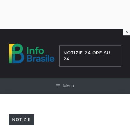
×
Vai
al
contenuto
NOTIZIE 24 ORE SU
24
Menu
NOTIZIE